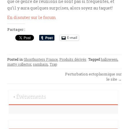
que ce genre de réunions ne sont pas si fréquentes, et
qu’il y aura quelques surprises, alors soyez au taquet!
En discuter sur le forum
Partager :
E-mail
Posted in
Ghostbusters France
,
Produits dérivés
Tagged
halloween
,
matty collector
,
samhain
,
Trap
Post
Perturbation ectoplasmique sur
le site
→
navigation
• Évènements