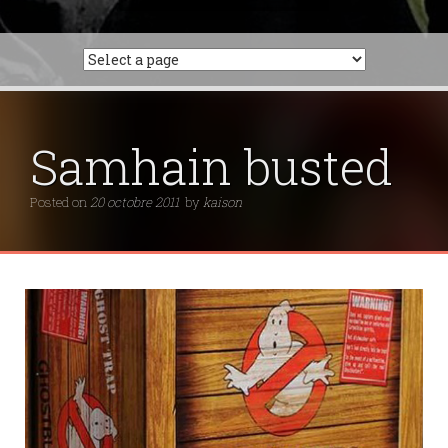
Samhain busted
Posted on
20 octobre 2011
by
kaison