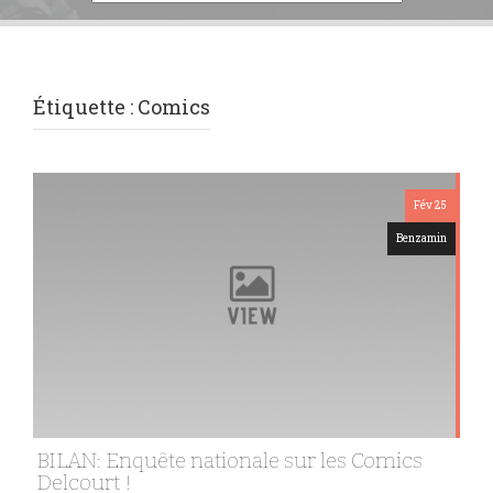
Étiquette :
Comics
Fév 25
Benzamin
BILAN: Enquête nationale sur les Comics
Delcourt !