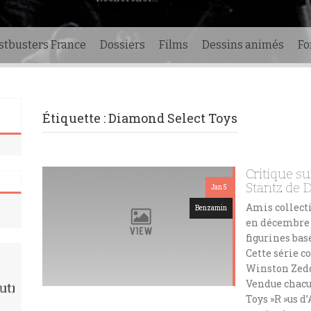
stbusters France
Dossiers
Films
Dessins animés
F
Étiquette :
Diamond Select Toys
Critique s
Stantz de 
Jan 5
Amis collect
Benzamin
en décembre 
figurines bas
Cette série 
Winston Zedd
Vendue chacu
Toys »R »us 