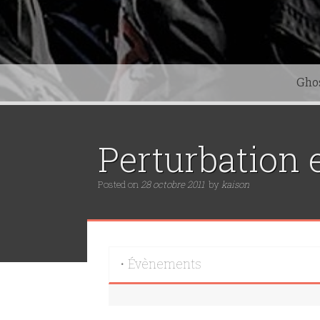
Gho
Perturbation 
Posted on
28 octobre 2011
by
kaison
• Évènements