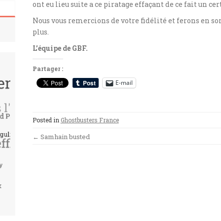
ont eu lieu suite a ce piratage effaçant de ce fait un 
Nous vous remercions de votre fidélité et ferons en sort
plus.
L’équipe de GBF.
Partager :
E-mail
Posted in
Ghostbusters France
Post
←
Samhain busted
navigation