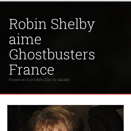
Robin Shelby
aime
Ghostbusters
France
Posted on
6 octobre 2014
by
kaison