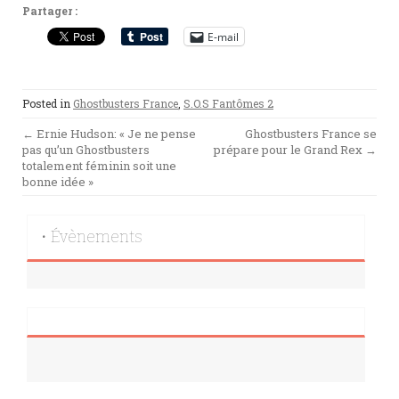
Partager :
E-mail
Posted in
Ghostbusters France
,
S.O.S Fantômes 2
Post
←
Ernie Hudson: « Je ne pense
Ghostbusters France se
pas qu’un Ghostbusters
prépare pour le Grand Rex
→
navigation
totalement féminin soit une
bonne idée »
• Évènements