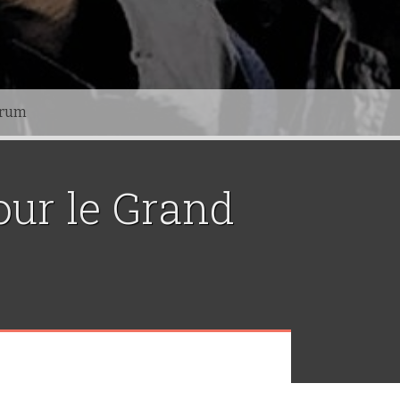
orum
our le Grand