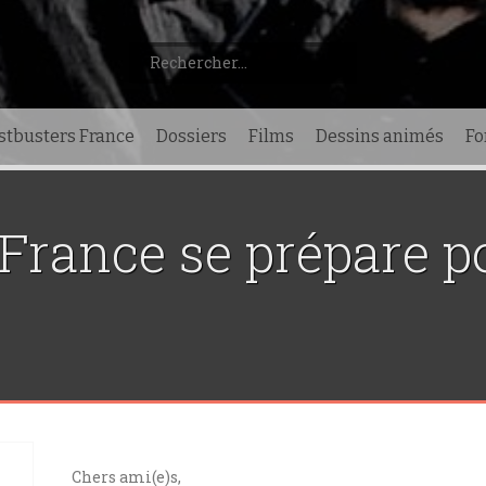
Rechercher :
stbusters France
Dossiers
Films
Dessins animés
F
France se prépare p
Chers ami(e)s,