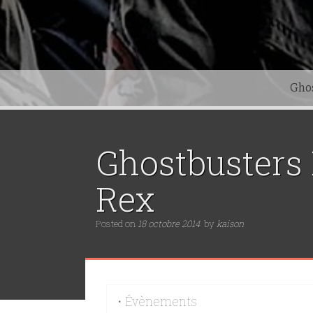
Gho
Ghostbusters 
Rex
Posted on
18 octobre 2014
by
kaison
• Évènements