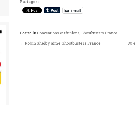
Partager :
E-mail
Posted in
Conventions et réunions
,
Ghostbusters France
Post
←
Robin Shelby aime Ghostbusters France
30 
navigation