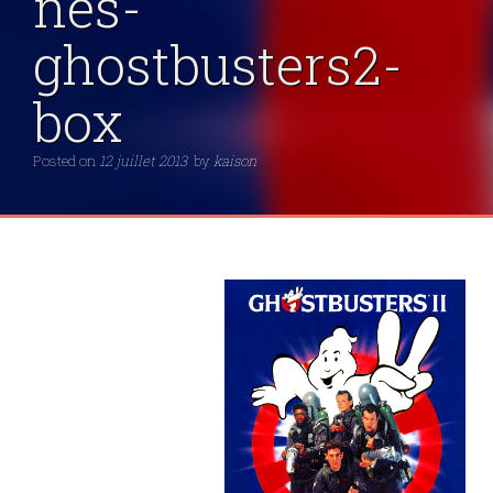
nes-
ghostbusters2-
box
Posted on
12 juillet 2013
by
kaison