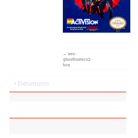
Post
←
nes-
ghostbusters2-
navigation
box
• Évènements