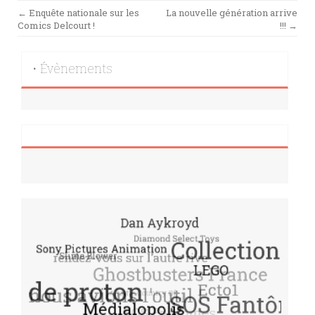
Post
←
Enquête nationale sur les
La nouvelle génération arrive
Comics Delcourt !
!!!
→
navigation
• Évènements