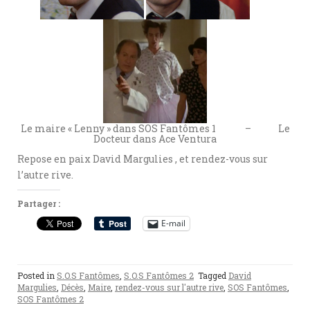
Le maire « Lenny » dans SOS Fantômes 1 – Le
Docteur dans Ace Ventura
Repose en paix David Margulies , et rendez-vous sur
l’autre rive.
Partager :
E-mail
Posted in
S.O.S Fantômes
,
S.O.S Fantômes 2
Tagged
David
Margulies
,
Décès
,
Maire
,
rendez-vous sur l'autre rive
,
SOS Fantômes
,
SOS Fantômes 2