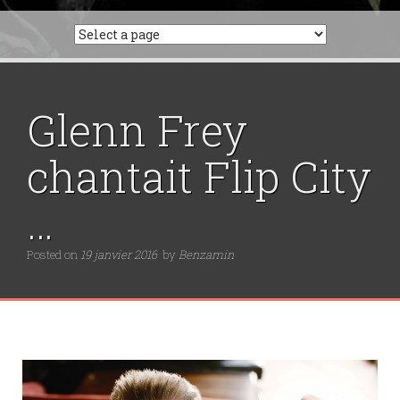
Glenn Frey
chantait Flip City
…
Posted on
19 janvier 2016
by
Benzamin