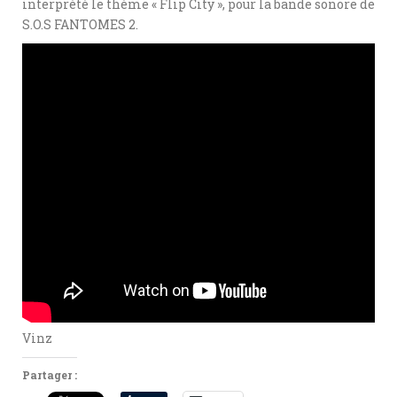
interprété le thème « Flip City », pour la bande sonore de
S.O.S FANTOMES 2.
Vinz
Partager :