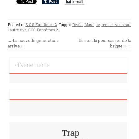
E-mail
Posted in
S.O.S Fantômes 2
Tagged
Décès
,
Musique
,
rendez-vous sur
l'autre rive
,
SOS Fantômes 2
Post
←
La nouvelle génération
Ils sont là pour casser de la
arrive !!!
brique !!!
→
navigation
• Évènements