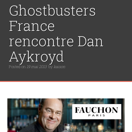
Ghostbusters
France
rencontre Dan
Aykroyd
Posted on
19 mai 2013
by
kaison