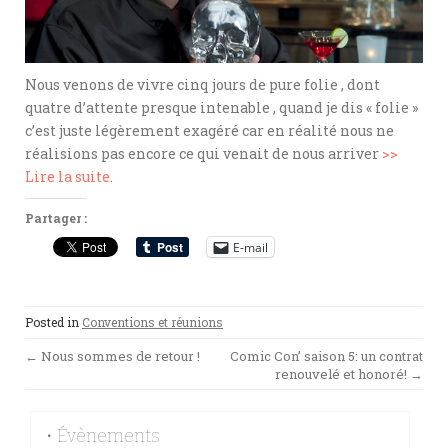
Nous venons de vivre cinq jours de pure folie , dont
quatre d’attente presque intenable , quand je dis « folie »
c’est juste légèrement exagéré car en réalité nous ne
réalisions pas encore ce qui venait de nous arriver
>>
Lire la suite
.
Partager :
E-mail
Posted in
Conventions et réunions
Post
←
Nous sommes de retour !
Comic Con’ saison 5: un contrat
renouvelé et honoré!
→
navigation
• Évènements