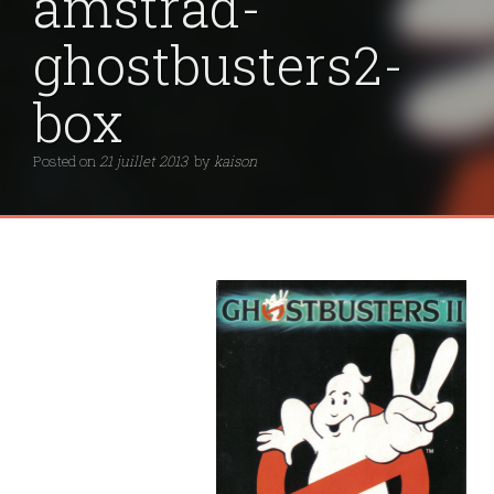
amstrad-
ghostbusters2-
box
Posted on
21 juillet 2013
by
kaison