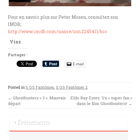
Pour en savoir plus sur Peter Mosen, consultez son
IMDB;
http://www.imdb.com/name/nm2245411/bio
Vinz
Partager :
E-mail
Posted in
S.O.S Fantômes
,
S.O.S Fantômes 2
Post
←
Ghostbusters « 3 »: Mauvais
Eldo Ray Estes: Un « super fan »
départ
dans le film Ghostbusters!
→
navigation
• Évènements