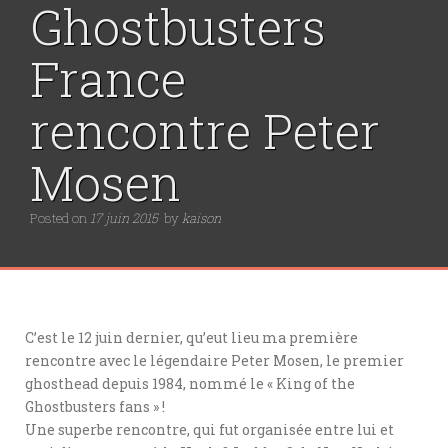
Ghostbusters
France
rencontre Peter
Mosen
Posted on
17 juin 2015
by
kaison
C’est le 12 juin dernier, qu’eut lieu ma première
rencontre avec le légendaire Peter Mosen, le premier
ghosthead depuis 1984, nommé le « King of the
Ghostbusters fans » !
Une superbe rencontre, qui fut organisée entre lui et