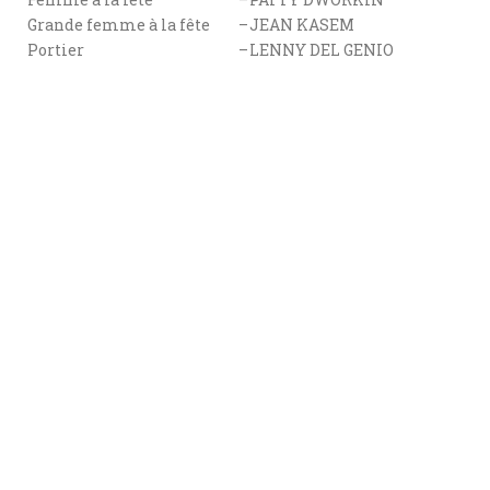
Grande femme à la fête
–
JEAN KASEM
Portier
–
LENNY DEL GENIO
Femme de chambre
–
FRANCES E. NEALY
Vendeur de Hot Dog
–
SAM MOSES
Journaliste TV
–
Christopher Wynkoop
Homme d’affaire dans le
–
WINSTON MAY
Taxi
Assitant du Maire
–
TOMMY HOLLIS
Voisin de Louis
–
EDA REIS MERIN
Policié à l’appartement
–
RICK MANCINI
Mrs. Van Hoffman
–
KATHRYN JANSSEN
Journaliste
–
STANLEY GROVER
CAROL ANN HENRY
JAMES HARDY
FRANCES TURER
NANCY KELLY
Ted Fleming
–
PAUL TRAFAS
Annette Fleming
–
CHERYL BIRCHENFIELD
Fantôme de la
–
RUT OLIVER