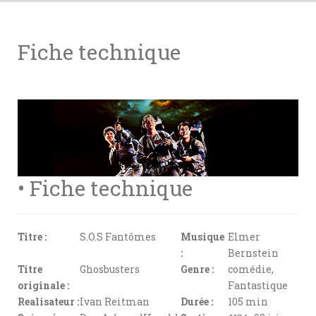
Fiche technique
• Fiche technique
Titre :
S.O.S Fantômes
Musique
Elmer
:
Bernstein
Titre
Ghosbusters
Genre :
comédie,
originale :
Fantastique
Realisateur :
Ivan Reitman
Durée :
105 min