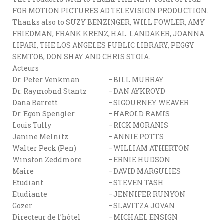
FOR MOTION PICTURES AD TELEVISION PRODUCTION.
Thanks also to SUZY BENZINGER, WILL FOWLER, AMY
FRIEDMAN, FRANK KRENZ, HAL. LANDAKER, JOANNA
LIPARI, THE LOS ANGELES PUBLIC LIBRARY, PEGGY
SEMTOB, DON SHAY AND CHRIS STOIA.
Acteurs
Dr. Peter Venkman
–
BILL MURRAY
Dr. Raymobnd Stantz
–
DAN AYKROYD
Dana Barrett
–
SIGOURNEY WEAVER
Dr. Egon Spengler
–
HAROLD RAMIS
Louis Tully
–
RICK MORANIS
Janine Melnitz
–
ANNIE POTTS
Walter Peck (Pen)
–
WILLIAM ATHERTON
Winston Zeddmore
–
ERNIE HUDSON
Maire
–
DAVID MARGULIES
Etudiant
–
STEVEN TASH
Etudiante
–
JENNIFER RUNYON
Gozer
–
SLAVITZA JOVAN
Directeur de l’hôtel
–
MICHAEL ENSIGN