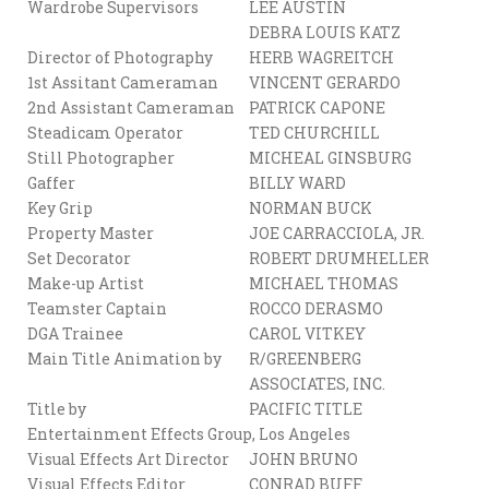
Wardrobe Supervisors
LEE AUSTIN
DEBRA LOUIS KATZ
Director of Photography
HERB WAGREITCH
1st Assitant Cameraman
VINCENT GERARDO
2nd Assistant Cameraman
PATRICK CAPONE
Steadicam Operator
TED CHURCHILL
Still Photographer
MICHEAL GINSBURG
Gaffer
BILLY WARD
Key Grip
NORMAN BUCK
Property Master
JOE CARRACCIOLA, JR.
Set Decorator
ROBERT DRUMHELLER
Make-up Artist
MICHAEL THOMAS
Teamster Captain
ROCCO DERASMO
DGA Trainee
CAROL VITKEY
Main Title Animation by
R/GREENBERG
ASSOCIATES, INC.
Title by
PACIFIC TITLE
Entertainment Effects Group, Los Angeles
Visual Effects Art Director
JOHN BRUNO
Visual Effects Editor
CONRAD BUFF