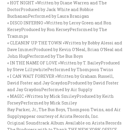
« HOT NIGHT »Written by Diane Warren and The
DoctorProduced by Jack White and Robbie
BuchananPerformed by Laura Branigan
« DISCO INFERNO »Written by Leroy Green and Ron
KerseyProduced by Ron KerseyPerformed by The
Trammps
« CLEANIN’ UP THE TOWN »Written by Bobby Alessi and
Dave ImmerProduced by Kevin O’Neal, Brian O’Neal and
John HugPerformed by The Bus Boys
« IN THE NAME OF LOVE »Written by T. BaileyProduced
by Steve LillywhitePerformed by Thompson Twins
« I CAN WAIT FOREVER »Written by Graham Russell,
David Foster and Jay GraydonProduced by David Foster
and Jay GraydonPerformed by Air Supply
« MAGIC »Written by Mick SmileyProduced by Keith
ForseyPerformed by Mick Smiley
Ray Parker, Jr., The Bus Boys, Thompson Twins, and Air
Supplyappear courtesy of Arista Records, Inc.
Original Soundtrack Album Available on Arista Records
The Producers with to Thank THE NEW YORK OFFICE