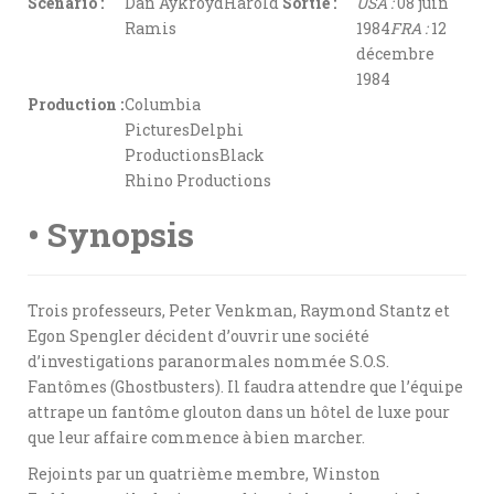
Scénario :
Dan AykroydHarold
Sortie :
USA :
08 juin
Ramis
1984
FRA :
12
décembre
1984
Production :
Columbia
PicturesDelphi
ProductionsBlack
Rhino Productions
• Synopsis
Trois professeurs, Peter Venkman, Raymond Stantz et
Egon Spengler décident d’ouvrir une société
d’investigations paranormales nommée S.O.S.
Fantômes (Ghostbusters). Il faudra attendre que l’équipe
attrape un fantôme glouton dans un hôtel de luxe pour
que leur affaire commence à bien marcher.
Rejoints par un quatrième membre, Winston