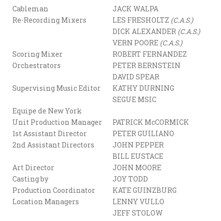
Cableman
JACK WALPA
Re-Recording Mixers
LES FRESHOLTZ
(C.A.S.)
DICK ALEXANDER
(C.A.S.)
VERN POORE
(C.A.S.)
Scoring Mixer
ROBERT FERNANDEZ
Orchestrators
PETER BERNSTEIN
DAVID SPEAR
Supervising Music Editor
KATHY DURNING
SEGUE MSIC
Equipe de New York
Unit Production Manager
PATRICK McCORMICK
1st Assistant Director
PETER GUILIANO
2nd Assistant Directors
JOHN PEPPER
BILL EUSTACE
Art Director
JOHN MOORE
Casting by
JOY TODD
Production Coordinator
KATE GUINZBURG
Location Managers
LENNY VULLO
JEFF STOLOW