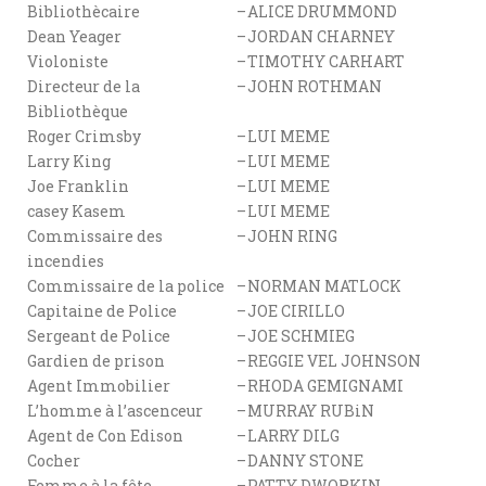
Bibliothècaire
–
ALICE DRUMMOND
Dean Yeager
–
JORDAN CHARNEY
Violoniste
–
TIMOTHY CARHART
Directeur de la
–
JOHN ROTHMAN
Bibliothèque
Roger Crimsby
–
LUI MEME
Larry King
–
LUI MEME
Joe Franklin
–
LUI MEME
casey Kasem
–
LUI MEME
Commissaire des
–
JOHN RING
incendies
Commissaire de la police
–
NORMAN MATLOCK
Capitaine de Police
–
JOE CIRILLO
Sergeant de Police
–
JOE SCHMIEG
Gardien de prison
–
REGGIE VEL JOHNSON
Agent Immobilier
–
RHODA GEMIGNAMI
L’homme à l’ascenceur
–
MURRAY RUBiN
Agent de Con Edison
–
LARRY DILG
Cocher
–
DANNY STONE
Femme à la fête
–
PATTY DWORKIN