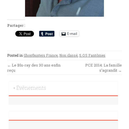
Partager :
E-mail
Posted in
Ghostbusters France
,
Non classé
,
S.O.S Fantômes
Post
←
Le Blu-ray des 30 ans enfin
PCE 2014: La famille
reçu
s’agrandit
→
navigation
• Évènements