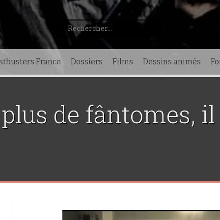
Rechercher :
stbusters France
Dossiers
Films
Dessins animés
F
 plus de fântomes, il