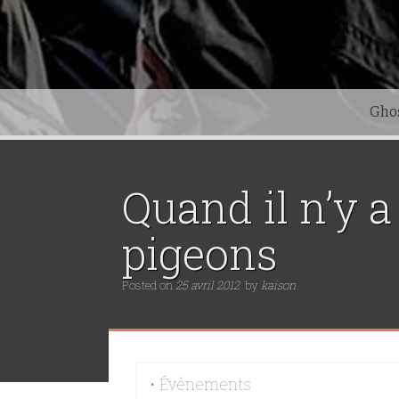
Gho
Quand il n’y a
pigeons
Posted on
25 avril 2012
by
kaison
• Évènements