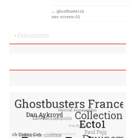
Post
←
ghostbusters2-
nes-screen-02
navigation
• Évènements