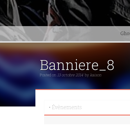
Gho
Banniere_8
Posted on
13 octobre 2014
by
kaison
• Évènements