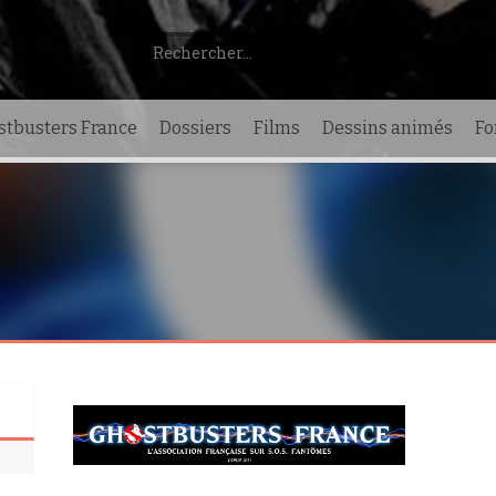
Rechercher :
stbusters France
Dossiers
Films
Dessins animés
F