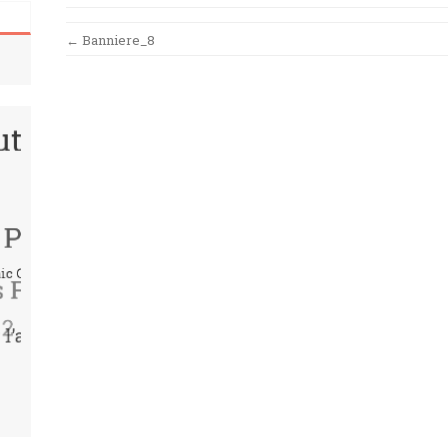
Post
←
Banniere_8
navigation