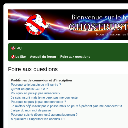
Ghostbusters France
FAQ
Le Site
Accueil du forum
Foire aux questions
Foire aux questions
Problèmes de connexion et d’inscription
Pourquoi ai-je besoin de m’inscrire ?
Qu’est-ce que la COPPA ?
Pourquoi ne puis-je pas m’inscrire ?
Je suis inscrit mais je ne peux pas me connecter !
Pourquoi ne puis-je pas me connecter ?
Je m’étais déjà inscrit par le passé mais ne peux à présent plus me connecter ?!
J’ai perdu mon mot de passe !
Pourquoi suis-je déconnecté automatiquement ?
À quoi sert « Supprimer les cookies » ?