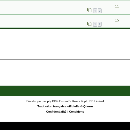
11
1
2
15
1
2
Développé par
phpBB
® Forum Software © phpBB Limited
Traduction française officielle
©
Qiaeru
Confidentialité
|
Conditions