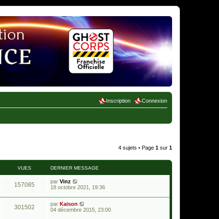
Inscription
Connexion
4 sujets • Page
1
sur
1
VUES
DERNIER MESSAGE
par
Vinz
157085
18 octobre 2021, 19:36
par
Kaison
301502
04 décembre 2015, 23:00