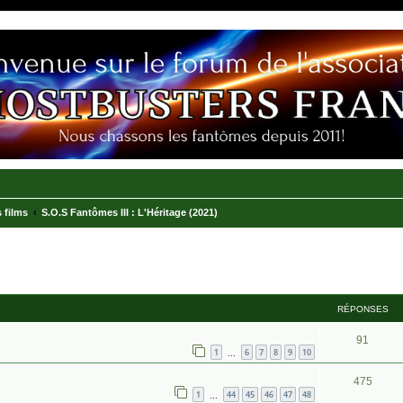
 films
S.O.S Fantômes III : L'Héritage (2021)
RÉPONSES
91
1
6
7
8
9
10
…
475
1
44
45
46
47
48
…