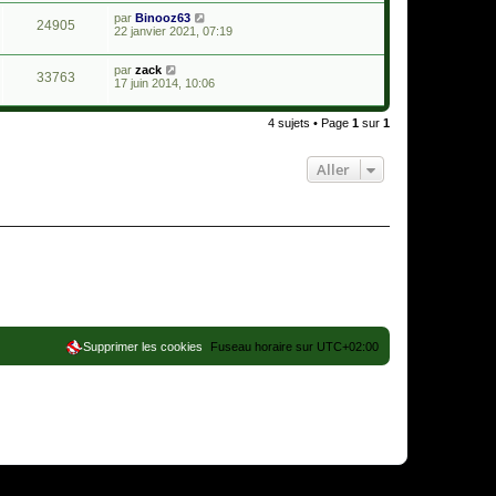
par
Binooz63
24905
22 janvier 2021, 07:19
par
zack
33763
17 juin 2014, 10:06
4 sujets • Page
1
sur
1
Aller
Supprimer les cookies
Fuseau horaire sur
UTC+02:00