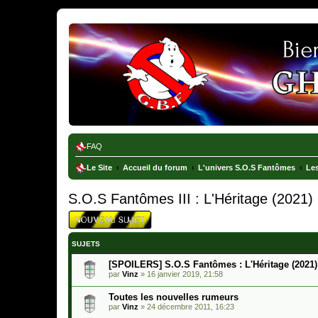
Ghostbusters France
FAQ
Le Site
Accueil du forum
L'univers S.O.S Fantômes
Les
S.O.S Fantômes III : L'Héritage (2021)
SUJETS
[SPOILERS] S.O.S Fantômes : L'Héritage (2021)
par
Vinz
»
16 janvier 2019, 21:58
Toutes les nouvelles rumeurs
par
Vinz
»
24 décembre 2011, 16:23