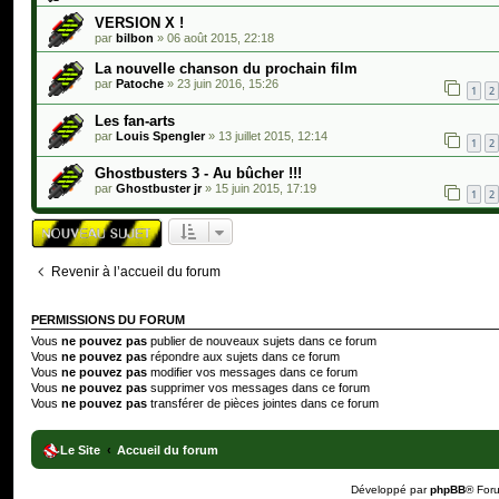
VERSION X !
par
bilbon
»
06 août 2015, 22:18
La nouvelle chanson du prochain film
par
Patoche
»
23 juin 2016, 15:26
1
2
Les fan-arts
par
Louis Spengler
»
13 juillet 2015, 12:14
1
2
Ghostbusters 3 - Au bûcher !!!
par
Ghostbuster jr
»
15 juin 2015, 17:19
1
2
Revenir à l’accueil du forum
PERMISSIONS DU FORUM
Vous
ne pouvez pas
publier de nouveaux sujets dans ce forum
Vous
ne pouvez pas
répondre aux sujets dans ce forum
Vous
ne pouvez pas
modifier vos messages dans ce forum
Vous
ne pouvez pas
supprimer vos messages dans ce forum
Vous
ne pouvez pas
transférer de pièces jointes dans ce forum
Le Site
Accueil du forum
Développé par
phpBB
® For