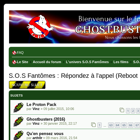
Ghostbusters France
FAQ
Le Site
Accueil du forum
L'univers S.O.S Fantômes
Les films
S.O
S.O.S Fantômes : Répondez à l'appel (Reboot
SUJETS
Le Proton Pack
par
Vinz
»
09 juillet 2015, 10:06
1
2
3
Ghostbusters (2016)
par
Vinz
»
30 janvier 2015, 22:17
1
63
64
65
66
67
…
Qu'en pensez vous
par
arth0r
»
09 mars 2016, 21:54