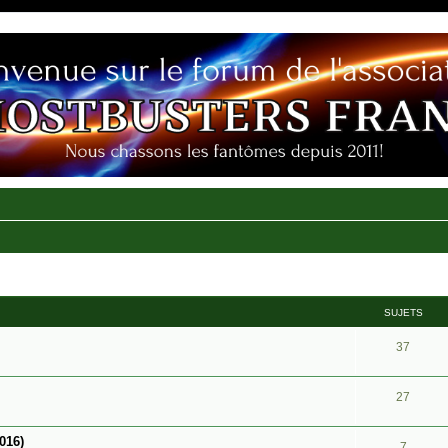
SUJETS
37
27
016)
7