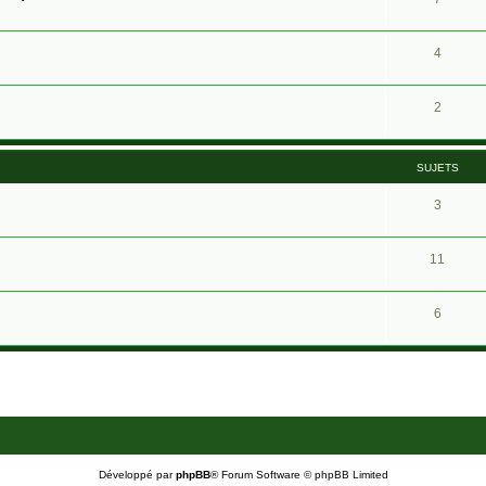
4
2
SUJETS
3
11
6
Développé par
phpBB
® Forum Software © phpBB Limited