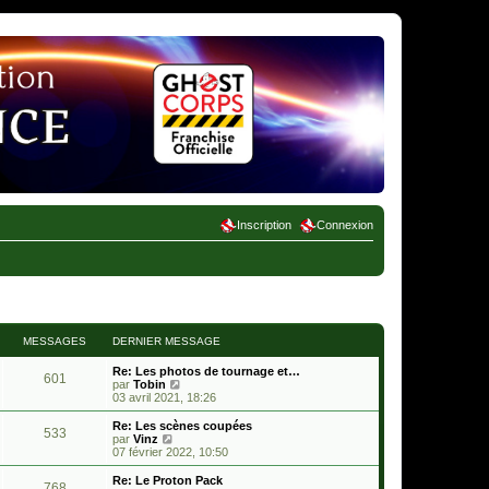
Inscription
Connexion
MESSAGES
DERNIER MESSAGE
Re: Les photos de tournage et…
601
C
par
Tobin
o
03 avril 2021, 18:26
n
s
Re: Les scènes coupées
533
u
C
par
Vinz
l
o
07 février 2022, 10:50
t
n
e
s
Re: Le Proton Pack
768
r