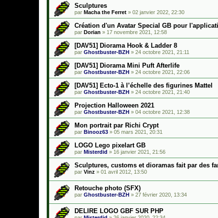
Sculptures
par
Macha the Ferret
»
02 janvier 2022, 22:30
Création d'un Avatar Special GB pour l'applica
par
Dorian
»
17 novembre 2021, 12:58
[DAV51] Diorama Hook & Ladder 8
par
Ghostbuster-BZH
»
24 octobre 2021, 21:11
[DAV51] Diorama Mini Puft Afterlife
par
Ghostbuster-BZH
»
24 octobre 2021, 22:06
[DAV51] Ecto-1 à l’échelle des figurines Mattel
par
Ghostbuster-BZH
»
24 octobre 2021, 21:40
Projection Halloween 2021
par
Ghostbuster-BZH
»
04 octobre 2021, 12:38
Mon portrait par Richi Crypt
par
Binooz63
»
05 mars 2021, 20:31
LOGO Lego pixelart GB
par
Misterdid
»
16 janvier 2021, 21:56
Sculptures, customs et dioramas fait par des f
par
Vinz
»
01 avril 2012, 13:50
Retouche photo (SFX)
par
Ghostbuster-BZH
»
27 février 2020, 13:34
DELIRE LOGO GBF SUR PHP
par
Misterdid
»
26 janvier 2020, 22:34