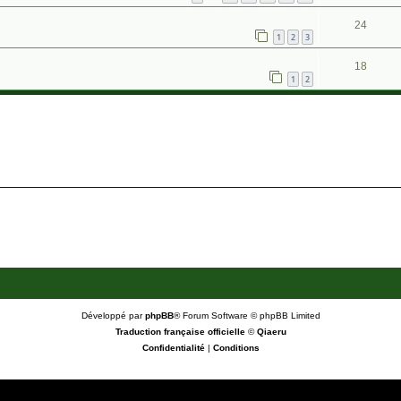
24
1
2
3
18
1
2
Développé par
phpBB
® Forum Software © phpBB Limited
Traduction française officielle
©
Qiaeru
Confidentialité
|
Conditions