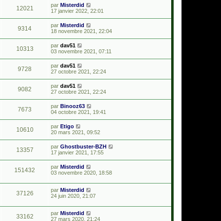
par
Misterdid
12021
17 janvier 2022, 22:01
par
Misterdid
9314
18 novembre 2021, 22:04
par
dav51
10313
03 novembre 2021, 07:11
par
dav51
9728
27 octobre 2021, 22:24
par
dav51
9082
27 octobre 2021, 22:24
par
Binooz63
7673
04 octobre 2021, 19:41
par
Etigo
10610
20 mars 2021, 09:52
par
Ghostbuster-BZH
13357
17 janvier 2021, 17:55
par
Misterdid
151432
03 novembre 2020, 18:58
par
Misterdid
37126
24 juin 2020, 21:07
par
Misterdid
33162
27 mars 2020, 21:24