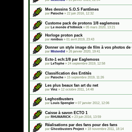
Mes dessins S.O.S Fantômes
par
Patoche
»
22 juin 2016, 12:32
Custome pack de protons 1/8 eaglemoss
par
Le monde d'hillmick
»
05 mars 2020, 13:21
Horloge proton pack
par
ronibus
»
01 avril 2019, 23:43
Donner un style image de film à vos photos de
par
Misterdid
»
26 janvier 2020, 19:41
Ecto-1 ech:1/8 par Eaglemoss
par
LeTophe
»
24 septembre 2019, 12:58
Classification des Entités
par
Patoche
»
15 septembre 2019, 11:26
Les plus beaux fan art du net
par
Vinz
»
12 octobre 2011, 14:48
Leghostbusters
par
Louis Spengler
»
07 janvier 2012, 12:06
Caisse à savon ECTO 1
par
RHUMARICK
»
23 juin 2016, 13:59
Réalisations par des fans pour des fans
par
Ghostbusters Project
»
18 novembre 2011, 18:14