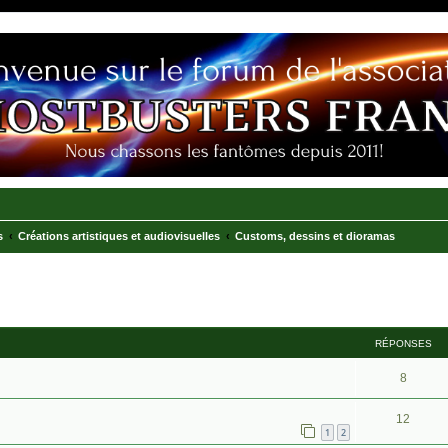
s
Créations artistiques et audiovisuelles
Customs, dessins et dioramas
RÉPONSES
8
12
1
2