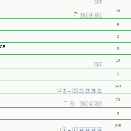
1
2
46
1
2
3
4
5
9
2
 GB
0
10
1
2
2
543
1
51
52
53
54
55
…
70
1
4
5
6
7
8
…
3
348
1
31
32
33
34
35
…