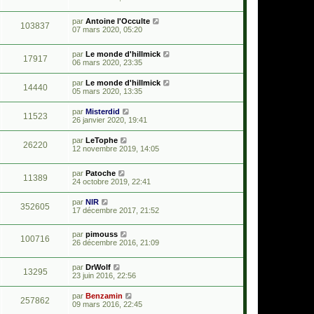
par
Antoine l'Occulte
103837
07 mars 2020, 05:20
par
Le monde d'hillmick
17917
06 mars 2020, 23:35
par
Le monde d'hillmick
14440
05 mars 2020, 13:35
par
Misterdid
11523
26 janvier 2020, 19:41
par
LeTophe
26220
12 novembre 2019, 14:05
par
Patoche
11389
24 octobre 2019, 22:41
par
NIR
352605
17 décembre 2017, 21:52
par
pimouss
100716
26 décembre 2016, 21:09
par
DrWolf
13295
23 juin 2016, 22:56
par
Benzamin
257862
09 mars 2016, 22:45