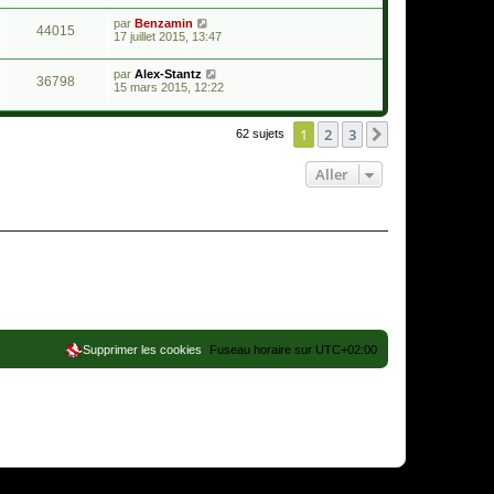
par
Benzamin
44015
17 juillet 2015, 13:47
par
Alex-Stantz
36798
15 mars 2015, 12:22
1
2
3
Suivant
62 sujets
Aller
Supprimer les cookies
Fuseau horaire sur
UTC+02:00