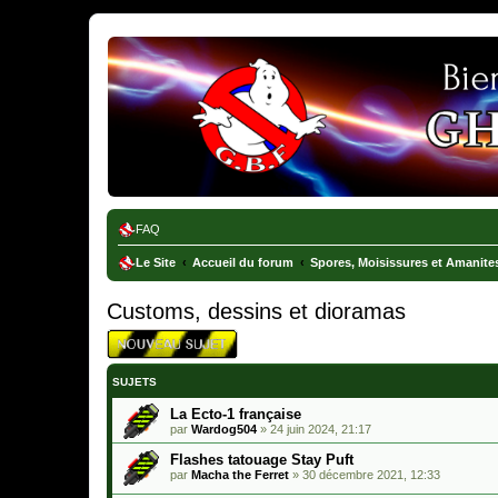
Ghostbusters France
FAQ
Le Site
Accueil du forum
Spores, Moisissures et Amanite
Customs, dessins et dioramas
SUJETS
La Ecto-1 française
par
Wardog504
»
24 juin 2024, 21:17
Flashes tatouage Stay Puft
par
Macha the Ferret
»
30 décembre 2021, 12:33