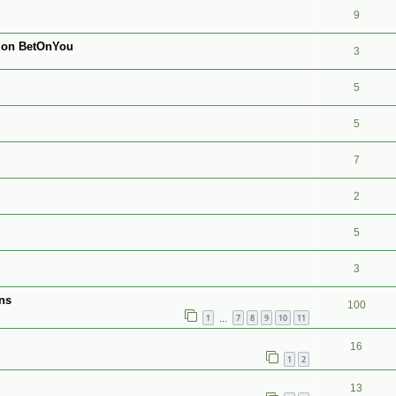
9
tion BetOnYou
3
5
5
7
2
5
3
ans
100
1
7
8
9
10
11
…
16
1
2
13