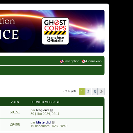
Inscription
Connexion
1
2
3
Suivant
62 sujets
VUES
DERNIER MESSAGE
par
Ragieux
60151
30 juillet 2024, 02:11
par
Misterdid
29498
19 décembre 2023, 20:49