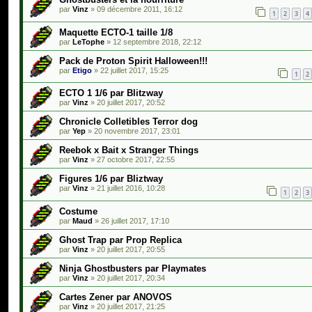
par
Vinz
»
09 décembre 2011, 16:12
1
2
3
4
Maquette ECTO-1 taille 1/8
par
LeTophe
»
12 septembre 2018, 22:12
Pack de Proton Spirit Halloween!!!
par
Etigo
»
22 juillet 2017, 15:25
1
2
ECTO 1 1/6 par Blitzway
par
Vinz
»
20 juillet 2017, 20:52
Chronicle Colletibles Terror dog
par
Yep
»
20 novembre 2017, 23:01
Reebok x Bait x Stranger Things
par
Vinz
»
27 octobre 2017, 22:55
Figures 1/6 par Bliztway
par
Vinz
»
21 juillet 2016, 10:28
1
2
3
Costume
par
Maud
»
26 juillet 2017, 17:10
Ghost Trap par Prop Replica
par
Vinz
»
20 juillet 2017, 20:55
Ninja Ghostbusters par Playmates
par
Vinz
»
20 juillet 2017, 20:34
Cartes Zener par ANOVOS
par
Vinz
»
20 juillet 2017, 21:25