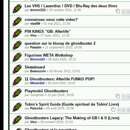
Les VHS / Laserdisc / DVD / Blu-Ray des deux films
par
doctor222
»
26 octobre 2011, 11:35
1
2
connaissez vous cette video?
par
vlad89
»
01 mai 2021, 21:56
PIN KINGS "GB: Afterlife"
par
Vinz
»
27 mars 2021, 12:28
question sur le bluray de ghostbuster 2
par
Paladin
»
21 septembre 2020, 14:09
Figurines WETA Wotkshop
par
Binooz63
»
08 août 2020, 19:12
Skateboard
par
Bamozore
»
05 février 2012, 23:01
11 Ghostbusters: Afterlife FUNKO POP!
par
Misterdid
»
03 avril 2020, 18:41
Playmobil Ghostbusters
par
Jumpman
»
22 juin 2016, 18:30
1
2
Tobin's Spirit Guide (Guide spirituel de Tobin/ Livre)
par
Patoche
»
05 août 2016, 22:06
1
2
3
Ghostbusters Legacy: The Making of GB I & II (Livre)
par
Vinz
»
28 octobre 2019, 22:03
Ghostbusters et la nourriture