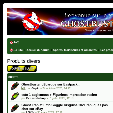
Ghostbusters France
FAQ
Le Site
Accueil du forum
Spores, Moisissures et Amanites
Les produ
Produits divers
SUJETS
Ghostbuster débarque sur Eastpack...
par
Gapic
»
24 octobre 2025, 14:22
ecto-1 eaglemoss + Figurines impression resine
par
Ben workshop
»
01 juillet 2023, 12:10
Ghost Trap et Ecto Goggle Disguise 2021 répliques pas
cher sur eBay
par
LSKIV
»
30 mars 2024, 17:11