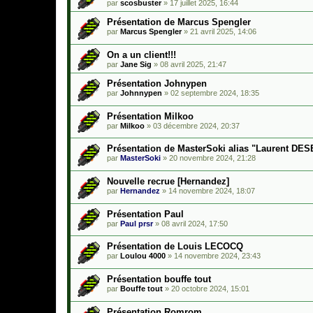
par
scosbuster
»
17 juillet 2025, 16:44
Présentation de Marcus Spengler
par
Marcus Spengler
»
21 avril 2025, 14:06
On a un client!!!
par
Jane Sig
»
08 avril 2025, 21:47
Présentation Johnypen
par
Johnnypen
»
02 septembre 2024, 18:35
Présentation Milkoo
par
Milkoo
»
03 décembre 2024, 20:37
Présentation de MasterSoki alias "Laurent DE
par
MasterSoki
»
20 novembre 2024, 21:28
Nouvelle recrue [Hernandez]
par
Hernandez
»
14 novembre 2024, 18:07
Présentation Paul
par
Paul prsr
»
08 avril 2024, 17:50
Présentation de Louis LECOCQ
par
Loulou 4000
»
14 novembre 2024, 23:43
Présentation bouffe tout
par
Bouffe tout
»
20 octobre 2024, 15:01
Présentation Romrom