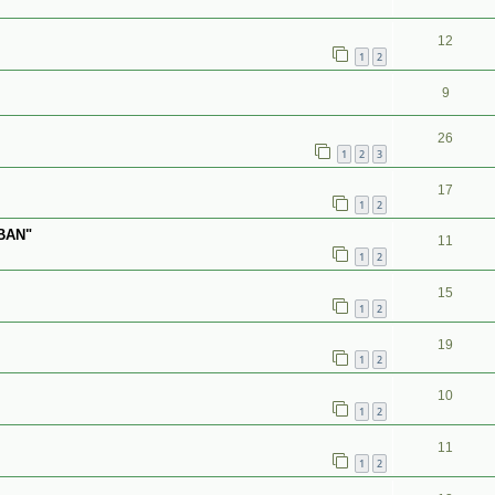
12
1
2
9
26
1
2
3
17
1
2
SBAN"
11
1
2
15
1
2
19
1
2
10
1
2
11
1
2