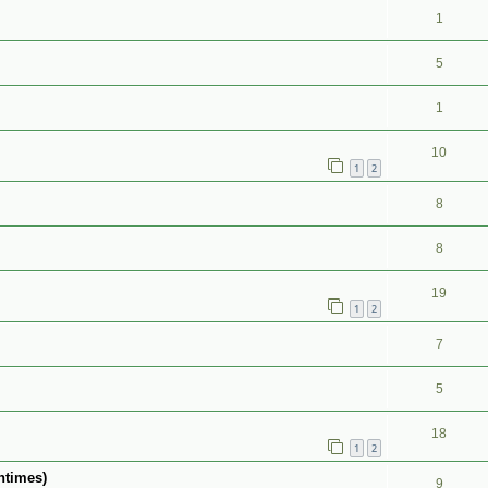
1
5
1
10
1
2
8
8
19
1
2
7
5
18
1
2
ntimes)
9