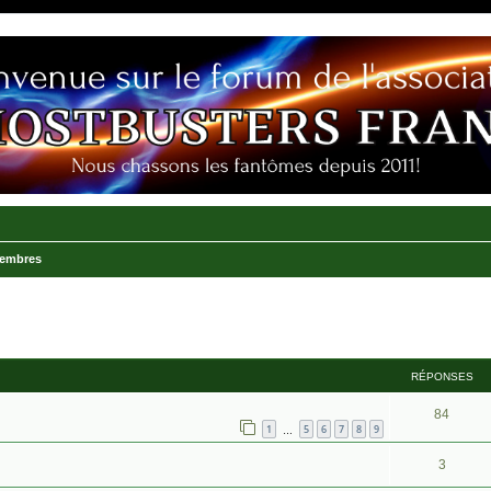
membres
RÉPONSES
84
1
5
6
7
8
9
…
3