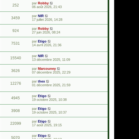
par
Robby
252
06 août 2026, 21:43
par
NIR
3459
17 juillet 2026, 14:28
par
Robby
924
27 juin 2026, 08:24
par
Etigo
7531
14 avril 2026, 21:36
par
NIR
15540
13 décembre 2025, 11:09
par
Marcouney
3626
07 décembre 2025, 22:29
par
thex
12276
01 décembre 2025, 21:59
par
Etigo
4945
19 octobre 2025, 10:38
par
Etigo
3908
19 octobre 2025, 10:37
par
Etigo
22099
17 août 2025, 19:15
par
Etigo
5070