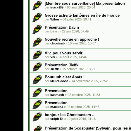
[Membre sous surveillance] Ma presentation
par
true.kit89
»
06 août 2026, 20:54
Grosse activité fantômes en île de France
par
Wilou
»
04 juillet 2026, 20:41
Présentation Davin
par
Davin
»
27 juin 2026, 07:49
Nouvelle recrue en approche !
par
chloelamb
»
10 avril 2026, 10:57
Viv, pour vous servir.
par
Viv
»
26 août 2025, 14:44
Présentation Jieffk
par
Jieffk
»
15 octobre 2025, 13:21
Bouuuuh c'est Anaïs !
par
MelleGhost
»
14 novembre 2025, 22:52
Présentation
par
kasmash
»
02 octobre 2025, 11:53
Présentation
par
maelana
»
02 octobre 2025, 14:46
bonjour les Ghostbusters ...
par
stéph 54
»
19 juillet 2016, 21:16
Présentation de Scosbuster (Sylvain, pour les i