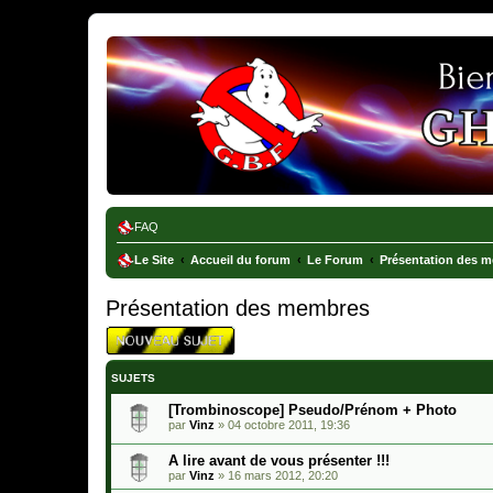
Ghostbusters France
FAQ
Le Site
Accueil du forum
Le Forum
Présentation des 
Présentation des membres
SUJETS
[Trombinoscope] Pseudo/Prénom + Photo
par
Vinz
»
04 octobre 2011, 19:36
A lire avant de vous présenter !!!
par
Vinz
»
16 mars 2012, 20:20