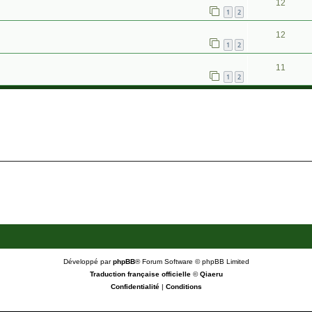
12
1
2
12
1
2
11
1
2
Développé par
phpBB
® Forum Software © phpBB Limited
Traduction française officielle
©
Qiaeru
Confidentialité
|
Conditions