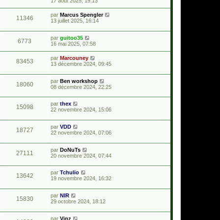
17 août 2025, 19:13
par
Marcus Spengler
11346
13 juillet 2025, 16:14
par
guitoo35
6773
16 mai 2025, 07:58
par
Marcouney
83453
13 décembre 2024, 09:45
par
Ben workshop
18060
08 décembre 2024, 22:25
par
thex
15098
22 novembre 2024, 15:06
par
VDD
18727
22 novembre 2024, 07:06
par
DoNuTs
27111
20 novembre 2024, 07:44
par
Tchulio
13642
19 novembre 2024, 16:32
par
NIR
15830
29 octobre 2024, 18:12
par
Vinz