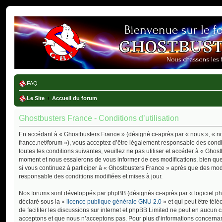
Ghostbusters France
FAQ
Le Site
Accueil du forum
Ghostbusters France - Conditions d’utilisation
En accédant à « Ghostbusters France » (désigné ci-après par « nous », « not
france.net/forum »), vous acceptez d’être légalement responsable des cond
toutes les conditions suivantes, veuillez ne pas utiliser et accéder à « Gho
moment et nous essaierons de vous informer de ces modifications, bien que
si vous continuez à participer à « Ghostbusters France » après que des modi
responsable des conditions modifiées et mises à jour.
Nos forums sont développés par phpBB (désignés ci-après par « logiciel php
déclaré sous la «
licence publique générale GNU 2.0
» et qui peut être tél
de faciliter les discussions sur internet et phpBB Limited ne peut en aucu
acceptons et que nous n’acceptons pas. Pour plus d’informations concernan