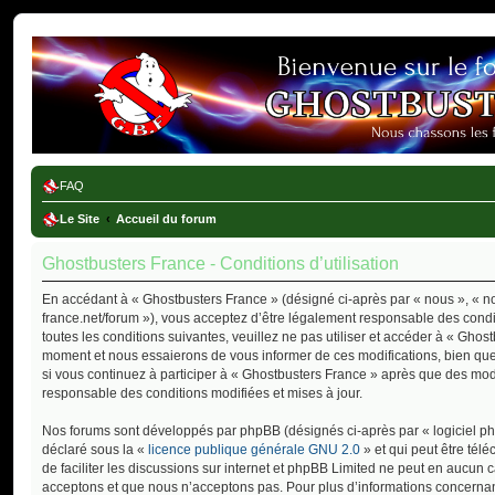
Ghostbusters France
FAQ
Le Site
Accueil du forum
Ghostbusters France - Conditions d’utilisation
En accédant à « Ghostbusters France » (désigné ci-après par « nous », « not
france.net/forum »), vous acceptez d’être légalement responsable des cond
toutes les conditions suivantes, veuillez ne pas utiliser et accéder à « Gho
moment et nous essaierons de vous informer de ces modifications, bien que
si vous continuez à participer à « Ghostbusters France » après que des modi
responsable des conditions modifiées et mises à jour.
Nos forums sont développés par phpBB (désignés ci-après par « logiciel php
déclaré sous la «
licence publique générale GNU 2.0
» et qui peut être tél
de faciliter les discussions sur internet et phpBB Limited ne peut en aucu
acceptons et que nous n’acceptons pas. Pour plus d’informations concernan