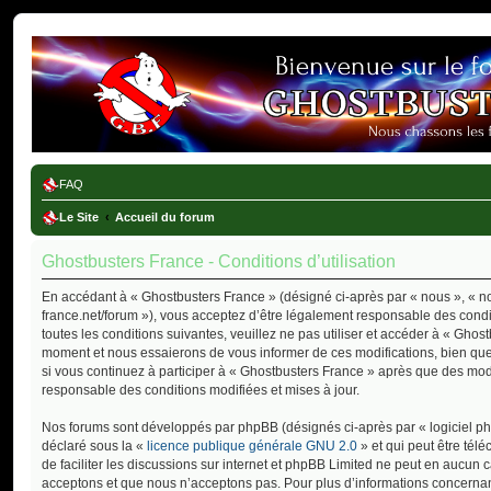
Ghostbusters France
FAQ
Le Site
Accueil du forum
Ghostbusters France - Conditions d’utilisation
En accédant à « Ghostbusters France » (désigné ci-après par « nous », « not
france.net/forum »), vous acceptez d’être légalement responsable des cond
toutes les conditions suivantes, veuillez ne pas utiliser et accéder à « Gho
moment et nous essaierons de vous informer de ces modifications, bien que
si vous continuez à participer à « Ghostbusters France » après que des modi
responsable des conditions modifiées et mises à jour.
Nos forums sont développés par phpBB (désignés ci-après par « logiciel php
déclaré sous la «
licence publique générale GNU 2.0
» et qui peut être tél
de faciliter les discussions sur internet et phpBB Limited ne peut en aucu
acceptons et que nous n’acceptons pas. Pour plus d’informations concernan