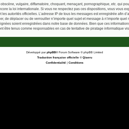
obscène, vulgaire, diffamatoire, choquant, menaçant, pornographique, etc. qui pourr
core la loi internationale. Si vous ne respectez pas ces dispositions, vous vous e
 et les autorités officielles. L’adresse IP de tous les messages est enregistrée afin 
ier, de déplacer ou de verrouiller n’importe quel sujet et message à n’importe quel 
ignées soient enregistrées dans notre base de données. Bien que ces informations n
ont être tenus comme responsables en cas de tentative de piratage informatique v
Développé par
phpBB
® Forum Software © phpBB Limited
Traduction française officielle
©
Qiaeru
Confidentialité
|
Conditions