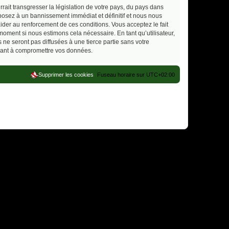
ait transgresser la législation de votre pays, du pays dans
xposez à un bannissement immédiat et définitif et nous nous
d’aider au renforcement de ces conditions. Vous acceptez le fait
moment si nous estimons cela nécessaire. En tant qu’utilisateur,
e seront pas diffusées à une tierce partie sans votre
isant à compromettre vos données.
Supprimer les cookies
Fuseau horaire sur
UTC+02:00