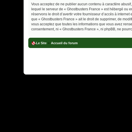
Vous acceptez de ne publier aucun contenu à caractère abusif, 
lequel le serveur de « Ghostbusters France » est hébergé ou en
réservons le droit d’avertir votre fournisseur d’accès à internet
que « Ghostbusters France » ait le droit de supprimer, de modif
vous acceptez que toutes les informations que vous avez rense
consentement, ni « Ghostbusters France », ni phpBB, ne pourr
Le Site
Accueil du forum