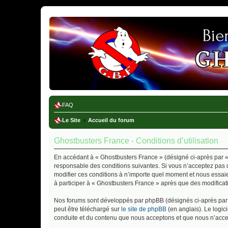
Ghostbusters France
FAQ
Le Site
Accueil du forum
Ghostbusters France - Conditions d’utilisation
En accédant à « Ghostbusters France » (désigné ci-après par « 
responsable des conditions suivantes. Si vous n’acceptez pas d
modifier ces conditions à n’importe quel moment et nous essaie
à participer à « Ghostbusters France » après que des modificat
Nos forums sont développés par phpBB (désignés ci-après par «
peut être téléchargé sur
le site de phpBB
(en anglais). Le logic
conduite et du contenu que nous acceptons et que nous n’acce