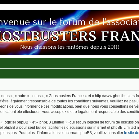
nous », « notre », « nos », « Ghostbusters France » et « http://www.ghostbusters-f
’être légalement responsable de toutes les conditions suivantes, veuillez ne pas 
rons de vous informer de ces modifications, bien que nous vous conseillons de vér
ions aient été effectuées, vous acceptez d’être légalement responsable des conditio
 logiciel phpBB » et « phpBB Limited ») qui est un logiciel de forum de discussio
iel phpBB a pour seul but de faciliter les discussions sur internet et phpBB Limit
ptons pas. Pour plus d’informations concernant phpBB, veuillez consulter
le site 