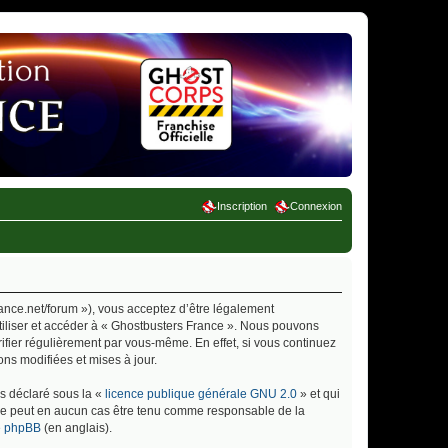
Inscription
Connexion
rance.net/forum »), vous acceptez d’être légalement
utiliser et accéder à « Ghostbusters France ». Nous pouvons
ifier régulièrement par vous-même. En effet, si vous continuez
ns modifiées et mises à jour.
ns déclaré sous la «
licence publique générale GNU 2.0
» et qui
ed ne peut en aucun cas être tenu comme responsable de la
de phpBB
(en anglais).