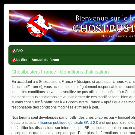
Ghostbusters France
FAQ
Le Site
Accueil du forum
Ghostbusters France - Conditions d’utilisation
En accédant à « Ghostbusters France » (désigné ci-après par « nous », « not
france.net/forum »), vous acceptez d’être légalement responsable des cond
toutes les conditions suivantes, veuillez ne pas utiliser et accéder à « Gho
moment et nous essaierons de vous informer de ces modifications, bien que
si vous continuez à participer à « Ghostbusters France » après que des modi
responsable des conditions modifiées et mises à jour.
Nos forums sont développés par phpBB (désignés ci-après par « logiciel php
déclaré sous la «
licence publique générale GNU 2.0
» et qui peut être tél
de faciliter les discussions sur internet et phpBB Limited ne peut en aucu
acceptons et que nous n’acceptons pas. Pour plus d’informations concernan