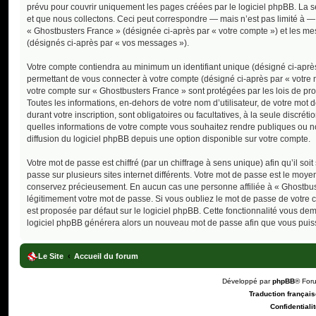
prévu pour couvrir uniquement les pages créées par le logiciel phpBB. La
et que nous collectons. Ceci peut correspondre — mais n’est pas limité à — 
« Ghostbusters France » (désignée ci-après par « votre compte ») et les mes
(désignés ci-après par « vos messages »).
Votre compte contiendra au minimum un identifiant unique (désigné ci-après
permettant de vous connecter à votre compte (désigné ci-après par « votre 
votre compte sur « Ghostbusters France » sont protégées par les lois de pr
Toutes les informations, en-dehors de votre nom d’utilisateur, de votre mot 
durant votre inscription, sont obligatoires ou facultatives, à la seule discr
quelles informations de votre compte vous souhaitez rendre publiques ou n
diffusion du logiciel phpBB depuis une option disponible sur votre compte.
Votre mot de passe est chiffré (par un chiffrage à sens unique) afin qu’il s
passe sur plusieurs sites internet différents. Votre mot de passe est le moy
conservez précieusement. En aucun cas une personne affiliée à « Ghostbust
légitimement votre mot de passe. Si vous oubliez le mot de passe de votre c
est proposée par défaut sur le logiciel phpBB. Cette fonctionnalité vous dema
logiciel phpBB générera alors un nouveau mot de passe afin que vous puiss
Le Site
Accueil du forum
Développé par
phpBB
® For
Traduction française
Confidentialit