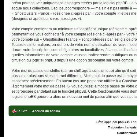
prévu pour couvrir uniquement les pages créées par le logiciel phpBB. La
et que nous collectons. Ceci peut correspondre — mais n’est pas limité à — 
« Ghostbusters France » (désignée ci-après par « votre compte ») et les mes
(désignés ci-après par « vos messages »).
Votre compte contiendra au minimum un identifiant unique (désigné ci-après
permettant de vous connecter à votre compte (désigné ci-après par « votre 
votre compte sur « Ghostbusters France » sont protégées par les lois de pr
Toutes les informations, en-dehors de votre nom d’utilisateur, de votre mot 
durant votre inscription, sont obligatoires ou facultatives, à la seule discr
quelles informations de votre compte vous souhaitez rendre publiques ou n
diffusion du logiciel phpBB depuis une option disponible sur votre compte.
Votre mot de passe est chiffré (par un chiffrage à sens unique) afin qu’il s
passe sur plusieurs sites internet différents. Votre mot de passe est le moy
conservez précieusement. En aucun cas une personne affiliée à « Ghostbust
légitimement votre mot de passe. Si vous oubliez le mot de passe de votre c
est proposée par défaut sur le logiciel phpBB. Cette fonctionnalité vous dema
logiciel phpBB générera alors un nouveau mot de passe afin que vous puiss
Le Site
Accueil du forum
Développé par
phpBB
® For
Traduction française
Confidentialit