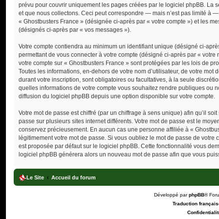
prévu pour couvrir uniquement les pages créées par le logiciel phpBB. La
et que nous collectons. Ceci peut correspondre — mais n’est pas limité à — 
« Ghostbusters France » (désignée ci-après par « votre compte ») et les mes
(désignés ci-après par « vos messages »).
Votre compte contiendra au minimum un identifiant unique (désigné ci-après
permettant de vous connecter à votre compte (désigné ci-après par « votre 
votre compte sur « Ghostbusters France » sont protégées par les lois de pr
Toutes les informations, en-dehors de votre nom d’utilisateur, de votre mot 
durant votre inscription, sont obligatoires ou facultatives, à la seule discr
quelles informations de votre compte vous souhaitez rendre publiques ou n
diffusion du logiciel phpBB depuis une option disponible sur votre compte.
Votre mot de passe est chiffré (par un chiffrage à sens unique) afin qu’il s
passe sur plusieurs sites internet différents. Votre mot de passe est le moy
conservez précieusement. En aucun cas une personne affiliée à « Ghostbust
légitimement votre mot de passe. Si vous oubliez le mot de passe de votre c
est proposée par défaut sur le logiciel phpBB. Cette fonctionnalité vous dema
logiciel phpBB générera alors un nouveau mot de passe afin que vous puiss
Le Site
Accueil du forum
Développé par
phpBB
® For
Traduction française
Confidentialit