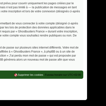
st prévu pour couvrir uniquement les pages créées par le
ais n’est pas limité à — la publication de messages en tant
votre inscription et lors de votre connexion (désignés ci-après
ermettant de vous connecter à votre compte (désigné ci-après
par les lois de protection des données applicables dans le
l requis par « Ghostbusters France » durant votre inscription,
s de votre compte vous souhaitez rendre publiques ou non. De
 de passe sur plusieurs sites internet différents. Votre mot de
filiée à « Ghostbusters France », à phpBB ou à un site de
nction « J’ai perdu mon mot de passe » qui est proposée par
 phpBB générera alors un nouveau mot de passe afin que vous
Supprimer les cookies
Fuseau horaire sur
UTC+02:00