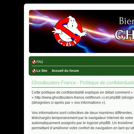
Ghostbusters France
FAQ
Le Site
Accueil du forum
Ghostbusters France - Politique de confidentiali
Cette politique de confidentialité explique en détail comment « 
« http://www.ghostbusters-france.net/forum ») et phpBB (désigné 
(désignées ci-après par « vos informations »).
Vos informations sont collectées de deux manières différentes.
téléchargés temporairement par le navigateur internet de votre 
automatiquement assignés par le logiciel phpBB. Un troisième co
permettant d’améliorer votre confort de navigation en tant qu’uti