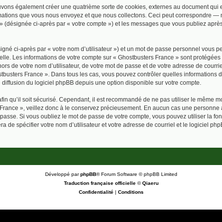
uvons également créer une quatrième sorte de cookies, externes au document qui e
mations que vous nous envoyez et que nous collectons. Ceci peut correspondre — m
 » (désignée ci-après par « votre compte ») et les messages que vous publiez après 
igné ci-après par « votre nom d’utilisateur ») et un mot de passe personnel vous p
elle. Les informations de votre compte sur « Ghostbusters France » sont protégées 
ors de votre nom d’utilisateur, de votre mot de passe et de votre adresse de courrie
Ghostbusters France ». Dans tous les cas, vous pouvez contrôler quelles information
 diffusion du logiciel phpBB depuis une option disponible sur votre compte.
afin qu’il soit sécurisé. Cependant, il est recommandé de ne pas utiliser le même mot
France », veillez donc à le conservez précieusement. En aucun cas une personne af
passe. Si vous oubliez le mot de passe de votre compte, vous pouvez utiliser la fo
ra de spécifier votre nom d’utilisateur et votre adresse de courriel et le logiciel
Développé par
phpBB
® Forum Software © phpBB Limited
Traduction française officielle
©
Qiaeru
Confidentialité
|
Conditions