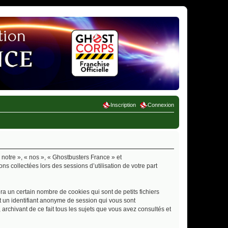
Inscription
Connexion
 notre », « nos », « Ghostbusters France » et
ns collectées lors des sessions d’utilisation de votre part
a un certain nombre de cookies qui sont de petits fichiers
et un identifiant anonyme de session qui vous sont
archivant de ce fait tous les sujets que vous avez consultés et