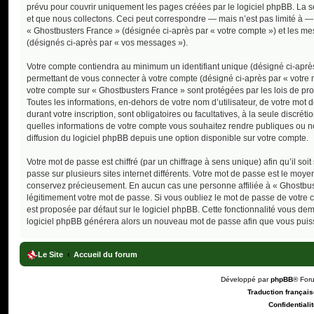
prévu pour couvrir uniquement les pages créées par le logiciel phpBB. La
et que nous collectons. Ceci peut correspondre — mais n’est pas limité à — 
« Ghostbusters France » (désignée ci-après par « votre compte ») et les mes
(désignés ci-après par « vos messages »).
Votre compte contiendra au minimum un identifiant unique (désigné ci-après
permettant de vous connecter à votre compte (désigné ci-après par « votre 
votre compte sur « Ghostbusters France » sont protégées par les lois de pr
Toutes les informations, en-dehors de votre nom d’utilisateur, de votre mot 
durant votre inscription, sont obligatoires ou facultatives, à la seule discr
quelles informations de votre compte vous souhaitez rendre publiques ou n
diffusion du logiciel phpBB depuis une option disponible sur votre compte.
Votre mot de passe est chiffré (par un chiffrage à sens unique) afin qu’il s
passe sur plusieurs sites internet différents. Votre mot de passe est le moy
conservez précieusement. En aucun cas une personne affiliée à « Ghostbust
légitimement votre mot de passe. Si vous oubliez le mot de passe de votre c
est proposée par défaut sur le logiciel phpBB. Cette fonctionnalité vous dema
logiciel phpBB générera alors un nouveau mot de passe afin que vous puiss
Le Site
Accueil du forum
Développé par
phpBB
® For
Traduction française
Confidentialit