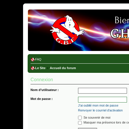
Ghostbusters France
FAQ
Le Site
Accueil du forum
Connexion
Nom d’utilisateur :
Mot de passe :
J’ai oublié mon mot de passe
Renvoyer le courriel d’activation
Se souvenir de moi
Masquer ma présence lors de ce