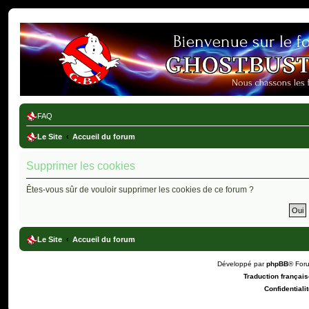
Ghostbusters France
FAQ
Le Site
Accueil du forum
Supprimer les cookies
Êtes-vous sûr de vouloir supprimer les cookies de ce forum ?
Le Site
Accueil du forum
Développé par
phpBB
® For
Traduction française
Confidentialit