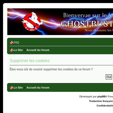
Ghostbusters France
FAQ
Le Site
Accueil du forum
Supprimer les cookies
Êtes-vous sûr de vouloir supprimer les cookies de ce forum ?
Le Site
Accueil du forum
Développé par
phpBB
® For
Traduction française
Confidentialit