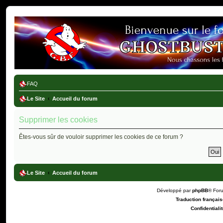
Ghostbusters France
FAQ
Le Site
Accueil du forum
Supprimer les cookies
Êtes-vous sûr de vouloir supprimer les cookies de ce forum ?
Le Site
Accueil du forum
Développé par
phpBB
® For
Traduction française
Confidentialit