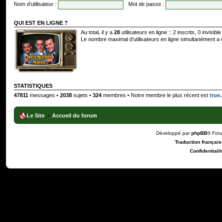
Nom d’utilisateur :
Mot de passe :
QUI EST EN LIGNE ?
Au total, il y a
28
utilisateurs en ligne :: 2 inscrits, 0 invisi
Le nombre maximal d’utilisateurs en ligne simultanément a
STATISTIQUES
47811
messages •
2038
sujets •
324
membres • Notre membre le plus récent est
true.
Le Site
Accueil du forum
Développé par
phpBB
® For
Traduction française
Confidentialit